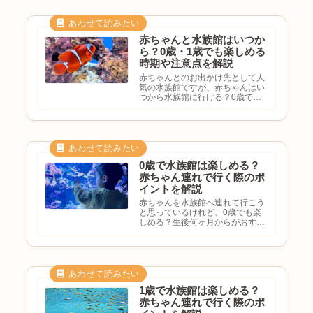
赤ちゃんと水族館はいつか
ら？0歳・1歳でも楽しめる
時期や注意点を解説
赤ちゃんとのお出かけ先として人
気の水族館ですが、赤ちゃんはい
つから水族館に行ける？0歳でも
楽しめる？ベビーカーで回れる？
注意点を知りたいと悩む方も多い
のではないでしょうか。水族館は
屋内施設が多く、天候に左右され
にくいため赤ちゃん連れのお出
か...
0歳で水族館は楽しめる？
赤ちゃん連れで行く際のポ
イントを解説
赤ちゃんを水族館へ連れて行こう
と思っているけれど、0歳でも楽
しめる？生後何ヶ月からがおすす
め？水族館デビューは早すぎる？
注意点を知りたいと悩む方も多い
のではないでしょうか。水族館は
天候の影響を受けにくく、赤ちゃ
ん連れでも比較的過ごしやすい
お...
1歳で水族館は楽しめる？
赤ちゃん連れで行く際のポ