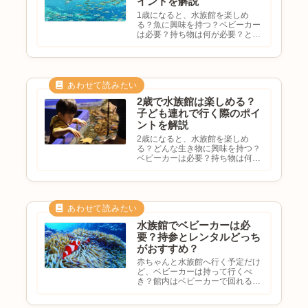
イントを解説
1歳になると、水族館を楽しめ
る？魚に興味を持つ？ベビーカー
は必要？持ち物は何が必要？と気
になる方も多いのではないでしょ
うか。1歳頃になると歩けるよう
になったり、生き物に興味を持ち
始めたりするため、水族館を楽し
める場面も増えてきます。この記
事...
2歳で水族館は楽しめる？
子ども連れで行く際のポイ
ントを解説
2歳になると、水族館を楽しめ
る？どんな生き物に興味を持つ？
ベビーカーは必要？持ち物は何が
必要？と気になる方も多いのでは
ないでしょうか。2歳頃になると
歩くことが上手になり、魚や動物
にも興味を持つ子が増えてきま
す。そのため、水族館をより楽し
める...
水族館でベビーカーは必
要？持参とレンタルどっち
がおすすめ？
赤ちゃんと水族館へ行く予定だけ
ど、ベビーカーは持って行くべ
き？館内はベビーカーで回れる？
レンタルはある？抱っこ紐だけで
も大丈夫？と悩む方も多いのでは