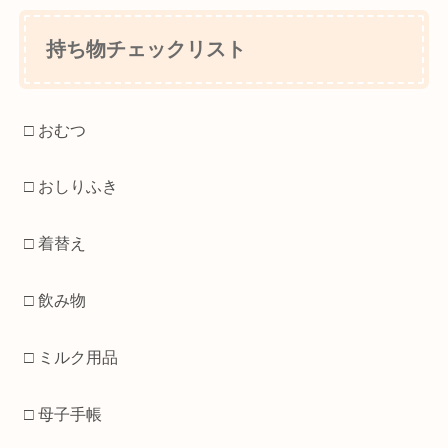
持ち物チェックリスト
□ おむつ
□ おしりふき
□ 着替え
□ 飲み物
□ ミルク用品
□ 母子手帳