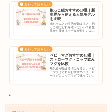
は毎日の移動や買い物、旅行な...
抱っこ紐おすすめ10選｜新
生児から使える人気モデル
を比較
赤ちゃんとの生活が始まると、抱
っこ紐はどれを選べばいい？新生
児から使えるモデルが欲しいエル
ゴやベビービョルンは何が違う？
長く使える抱っこ紐を選びたいと
悩む方も多いのではないでしょう
か。抱っこ紐は毎日の育児で活躍
するアイテムです。買い物やお
出...
ベビーマグおすすめ10選｜
ストローマグ・コップ飲み
マグを比較
離乳食が始まる頃になると、ベビ
ーマグはどれがおすすめ？ストロ
ーマグとコップマグで迷っている
洗いやすい商品が欲しい漏れにく
いマグを選びたいと悩む方も多い
のではないでしょうか。ベビーマ
グは赤ちゃんの水分補給や飲む練
習をサポートする人気アイテム
で...