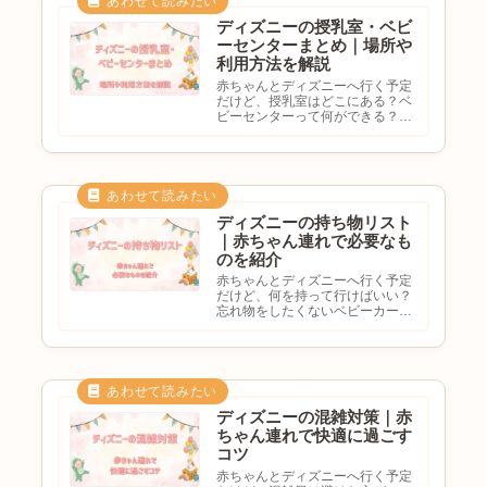
は、...
ディズニーの授乳室・ベビ
ーセンターまとめ｜場所や
利用方法を解説
赤ちゃんとディズニーへ行く予定
だけど、授乳室はどこにある？ベ
ビーセンターって何ができる？離
乳食は温められる？おむつ替えは
どこでする？と気になる方も多い
のではないでしょうか。東京ディ
ズニーランド・ディズニーシーに
は、赤ちゃん連れに便利なベビ
ー...
ディズニーの持ち物リスト
｜赤ちゃん連れで必要なも
のを紹介
赤ちゃんとディズニーへ行く予定
だけど、何を持って行けばいい？
忘れ物をしたくないベビーカーは
必要？離乳食やミルクは持ち込め
る？と悩む方も多いのではないで
しょうか。ディズニーは長時間歩
くことが多く、赤ちゃん連れでは
事前準備がとても重要です。こ
の...
ディズニーの混雑対策｜赤
ちゃん連れで快適に過ごす
コツ
赤ちゃんとディズニーへ行く予定