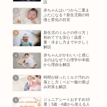
説
赤ちゃんはいつから二重ま
ぶたになる？新生児期の特
徴と変化の目安
新生児のミルクの作り方｜
初めてでも安心！温度・
量・冷まし方までやさしく
解説
赤ちゃんがかわいいと感じ
るのはなぜ？心理学や本能
から理由を解説
時間が経ったミルク汚れの
落とし方｜ベビー服の黄ば
み対策も解説
ジュニアシートおすすめ10
選｜3歳・4歳から使える人