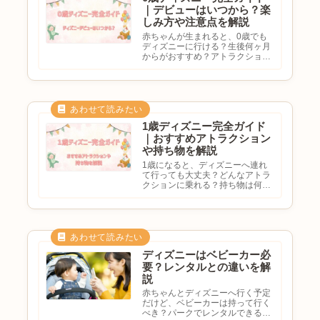
｜デビューはいつから？楽
しみ方や注意点を解説
赤ちゃんが生まれると、0歳でも
ディズニーに行ける？生後何ヶ月
からがおすすめ？アトラクション
は乗れる？注意点を知りたいと気
になる方も多いのではないでしょ
うか。東京ディズニーリゾートは
赤ちゃん向け設備が充実している
ため、0歳でも楽しめるスポット...
1歳ディズニー完全ガイド
｜おすすめアトラクション
や持ち物を解説
1歳になると、ディズニーへ連れ
て行っても大丈夫？どんなアトラ
クションに乗れる？持ち物は何が
必要？ディズニーランドとシーど
っちがおすすめ？と気になる方も
多いのではないでしょうか。1歳
頃になると歩けるようになった
り、キャラクターに興味を持ち始
め...
ディズニーはベビーカー必
要？レンタルとの違いを解
説
赤ちゃんとディズニーへ行く予定
だけど、ベビーカーは持って行く
べき？パークでレンタルできる？