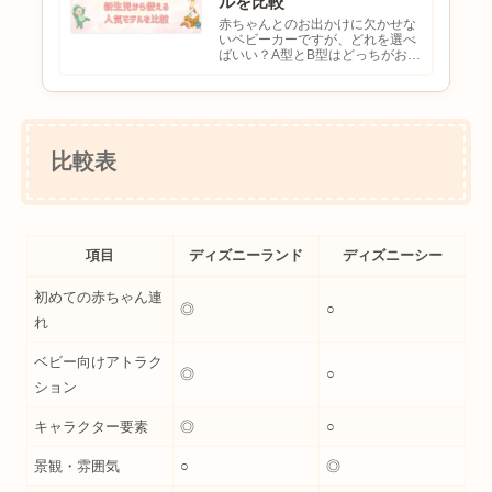
ルを比較
赤ちゃんとのお出かけに欠かせな
いベビーカーですが、どれを選べ
ばいい？A型とB型はどっちがおす
すめ？新生児から使えるモデルが
欲しい軽くて押しやすいベビーカ
ーを探していると悩む方も多いの
ではないでしょうか。ベビーカー
は毎日の移動や買い物、旅行な...
比較表
項目
ディズニーランド
ディズニーシー
初めての赤ちゃん連
◎
○
れ
ベビー向けアトラク
◎
○
ション
キャラクター要素
◎
○
景観・雰囲気
○
◎