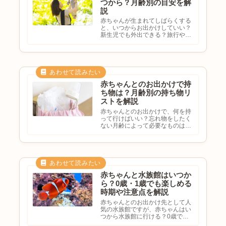
つから？月齢別の目安を解
説
赤ちゃんが生まれてしばらくする
と、いつからお出かけしていい？
新生児でも外出できる？旅行や動
物園はいつから？月齢ごとの目安
を知りたいと悩む方も多いのでは
ないでしょうか。赤ちゃんとのお
出かけは、成長や体調に合わせて
少しずつ慣れていくことが大切
で...
赤ちゃんとのお出かけで持
ち物は？月齢別の持ち物リ
ストを解説
赤ちゃんとのお出かけで、何を持
って行けばいい？忘れ物をしたく
ない月齢によって必要なものは違
う？最低限の持ち物を知りたいと
悩む方も多いのではないでしょう
か。赤ちゃんとのお出かけでは、
事前の準備がとても大切です。月
齢やお出かけ先によって必要な
も...
赤ちゃんと水族館はいつか
ら？0歳・1歳でも楽しめる
時期や注意点を解説
赤ちゃんとのお出かけ先として人
気の水族館ですが、赤ちゃんはい
つから水族館に行ける？0歳でも
楽しめる？ベビーカーで回れる？