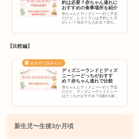
約は必要？赤ちゃん連れに
おすすめの食事場所を紹介
赤ちゃんとディズニーへ行く予定
だけど、レストランは予約した方
がいい？当日でも入れる？赤ちゃ
ん連れにおすすめの店は？離乳食
は持ち込める？と気になる方も多
いのではないでしょうか。ディズ
ニーでは食事のタイミングも混雑
しやすく、赤ちゃん連れの場合
【比較編】
は...
ディズニーランドとディズ
ニーシーどっちがおすす
め？赤ちゃん連れで比較
赤ちゃんとディズニーへ行く予定
だけど、ディズニーランドとシー
はどっちがおすすめ？0歳や1歳で
も楽しめる？ベビーカー移動しや
すいのは？初めてならどちらを選
ぶべき？と悩む方も多いのではな
いでしょうか。東京ディズニーリ
ゾートにはランドとシーがあり...
新生児〜生後3か月頃