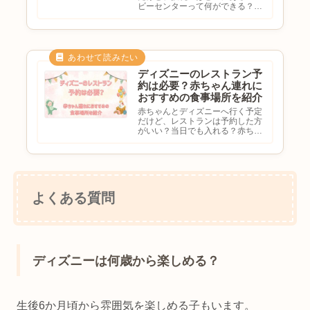
ビーセンターって何ができる？離
乳食は温められる？おむつ替えは
どこでする？と気になる方も多い
のではないでしょうか。東京ディ
ズニーランド・ディズニーシーに
は、赤ちゃん連れに便利なベビ
ー...
ディズニーのレストラン予
約は必要？赤ちゃん連れに
おすすめの食事場所を紹介
赤ちゃんとディズニーへ行く予定
だけど、レストランは予約した方
がいい？当日でも入れる？赤ちゃ
ん連れにおすすめの店は？離乳食
は持ち込める？と気になる方も多
いのではないでしょうか。ディズ
ニーでは食事のタイミングも混雑
しやすく、赤ちゃん連れの場合
は...
よくある質問
ディズニーは何歳から楽しめる？
生後6か月頃から雰囲気を楽しめる子もいます。