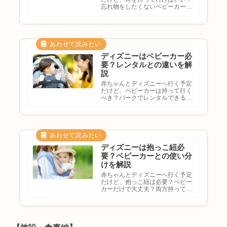
忘れ物をしたくないベビーカーは
必要？離乳食やミルクは持ち込め
る？と悩む方も多いのではないで
しょうか。ディズニーは長時間歩
くことが多く、赤ちゃん連れでは
事前準備がとても重要です。こ
の...
ディズニーはベビーカー必
要？レンタルとの違いを解
説
赤ちゃんとディズニーへ行く予定
だけど、ベビーカーは持って行く
べき？パークでレンタルできる？
抱っこ紐だけでも大丈夫？持参と
レンタルはどっちがおすすめ？と
悩む方も多いのではないでしょう
か。ディズニーは想像以上に歩く
ため、ベビーカーを利用する家
庭...
ディズニーは抱っこ紐必
要？ベビーカーとの使い分
けを解説
赤ちゃんとディズニーへ行く予定
だけど、抱っこ紐は必要？ベビー
カーだけで大丈夫？両方持って行
くべき？パーク内ではどっちが便
利？と悩む方も多いのではないで
しょうか。ディズニーは長時間歩
くテーマパークのため、移動手段
選びはとても重要です。この記