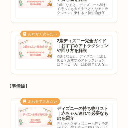
1歳になると、ディズニーへ連れ
て行っても大丈夫？どんなアトラ
クションに乗れる？持ち物は何が
必要？ディズニーランドとシーど
っちがおすすめ？と気になる方も
多いのではないでしょうか。1歳
頃になると歩けるようになった
り、キャラクターに興味を持ち始
め...
2歳ディズニー完全ガイド
｜おすすめアトラクション
や回り方を解説
2歳になると、ディズニーは楽し
める？おすすめアトラクション
は？ベビーカーは必要？どんな回
り方がおすすめ？と気になる方も
多いのではないでしょうか。2歳
頃になると歩ける距離が増え、キ
ャラクターや乗り物への興味も強
くなります。そのため、0歳や1
【準備編】
歳...
ディズニーの持ち物リスト
｜赤ちゃん連れで必要なも
のを紹介
赤ちゃんとディズニーへ行く予定
だけど、何を持って行けばいい？