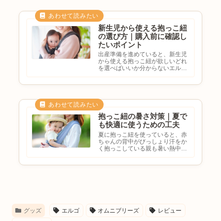
のではないでしょうか。どちらも
人気の抱っこ紐ブランドですが、
特徴や使い心地には違いがありま
す...
新生児から使える抱っこ紐
の選び方｜購入前に確認し
たいポイント
出産準備を進めていると、新生児
から使える抱っこ紐が欲しいどれ
を選べばいいか分からないエルゴ
やベビービョルンは何が違う？首
すわり前でも使える？と悩む方も
多いのではないでしょうか。抱っ
こ紐は毎日の育児で活躍するアイ
テムですが、種類が多く、初め
て...
抱っこ紐の暑さ対策｜夏で
も快適に使うための工夫
夏に抱っこ紐を使っていると、赤
ちゃんの背中がびっしょり汗をか
く抱っこしている親も暑い熱中症
が心配少しでも涼しく使う方法は
ある？と感じることも多いのでは
ないでしょうか。抱っこ紐は赤ち
ゃんと保護者が密着するため、特
に夏は熱がこもりやすくなりま
す...
グッズ
エルゴ
オムニブリーズ
レビュー