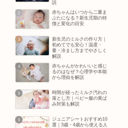
説
赤ちゃんはいつから二重ま
ぶたになる？新生児期の特
徴と変化の目安
新生児のミルクの作り方｜
初めてでも安心！温度・
量・冷まし方までやさしく
解説
赤ちゃんがかわいいと感じ
るのはなぜ？心理学や本能
から理由を解説
時間が経ったミルク汚れの
落とし方｜ベビー服の黄ば
み対策も解説
ジュニアシートおすすめ10
選｜3歳・4歳から使える人