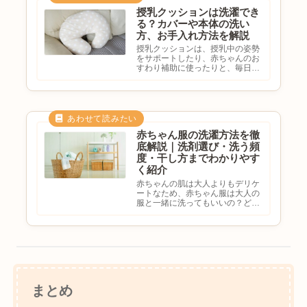
っ...
授乳クッションは洗濯でき
る？カバーや本体の洗い
方、お手入れ方法を解説
授乳クッションは、授乳中の姿勢
をサポートしたり、赤ちゃんのお
すわり補助に使ったりと、毎日の
育児で活躍するアイテムです。し
かし、ミルクの吐き戻しよだれ汗
母乳汚れなどが付着しやすく、気
づかないうちに汚れがたまってし
まうこともあります。授乳クッ
シ...
赤ちゃん服の洗濯方法を徹
底解説｜洗剤選び・洗う頻
度・干し方までわかりやす
く紹介
赤ちゃんの肌は大人よりもデリケ
ートなため、赤ちゃん服は大人の
服と一緒に洗ってもいいの？どん
な洗剤を使えば安心？毎日洗った
方がいい？と悩む方も多いのでは
ないでしょうか。ミルクの吐き戻
しやよだれ、食べこぼしなどで洗
濯の回数が増える赤ちゃん服
は、...
まとめ