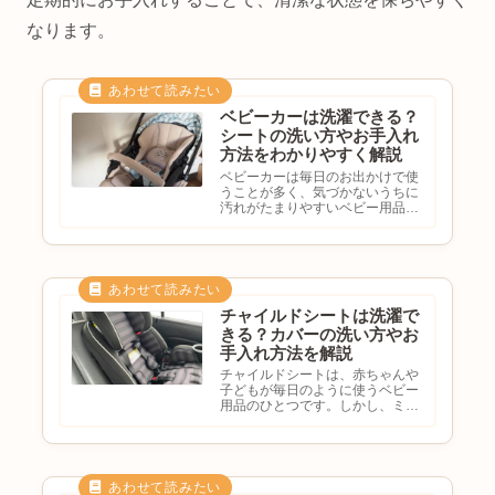
なります。
ベビーカーは洗濯できる？
シートの洗い方やお手入れ
方法をわかりやすく解説
ベビーカーは毎日のお出かけで使
うことが多く、気づかないうちに
汚れがたまりやすいベビー用品で
す。汗やよだれ、食べこぼし、飲
み物のシミ、外出先のホコリなど
が付着しやすいため、定期的にお
手入れをすることで清潔な状態を
保ちやすくなります。しかし、
ベ...
チャイルドシートは洗濯で
きる？カバーの洗い方やお
手入れ方法を解説
チャイルドシートは、赤ちゃんや
子どもが毎日のように使うベビー
用品のひとつです。しかし、ミル
クの吐き戻しお菓子の食べこぼし
汗おむつ漏れなどで、気付かない
うちに汚れていることも少なくあ
りません。洗濯したいけれど、カ
バーは外せるの？本体はどうや