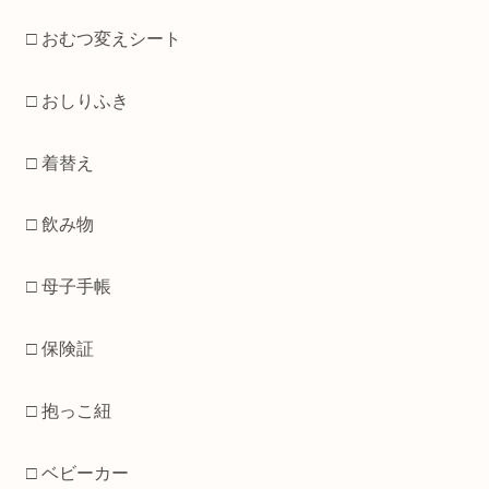
□ おむつ変えシート
□ おしりふき
□ 着替え
□ 飲み物
□ 母子手帳
□ 保険証
□ 抱っこ紐
□ ベビーカー