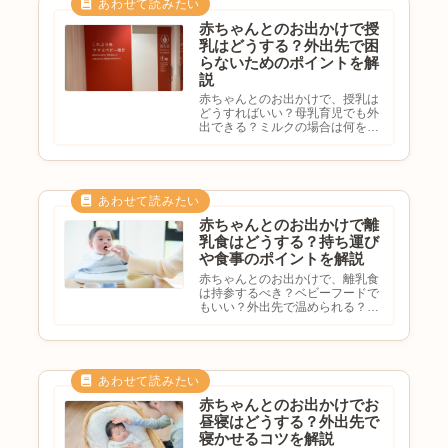
りすることがあります。そのた
め...
赤ちゃんとのお出かけで授
乳はどうする？外出先で困
らないためのポイントを解
説
赤ちゃんとのお出かけで、授乳は
どうすればいい？母乳育児でも外
出できる？ミルクの場合は何を持
って行く？外出先で困らない方法
を知りたいと悩む方も多いのでは
ないでしょうか。赤ちゃんとのお
出かけでは、授乳のタイミングや
場所を事前に考えておくと安心
で...
赤ちゃんとのお出かけで離
乳食はどうする？持ち運び
や食事のポイントを解説
赤ちゃんとのお出かけで、離乳食
は持参するべき？ベビーフードで
もいい？外出先で温められる？食
事のタイミングはどうする？と悩
む方も多いのではないでしょう
か。離乳食が始まると、お出かけ
時の食事について考える機会が増
えます。この記事では、赤ちゃん
と...
赤ちゃんとのお出かけでお
昼寝はどうする？外出先で
寝かせるコツを解説