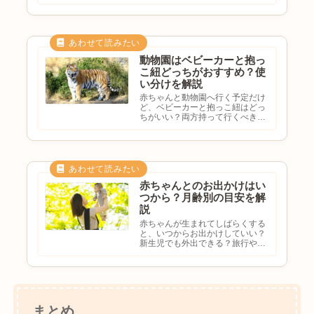
ビーカーと抱っこ紐はどっちがい
い？忘れ物をしたくないと悩む方
も多いのではないでしょうか。動
物園は広い施設が多く、想像以上
に移動距離が長くなることがあ
り...
動物園はベビーカーと抱っ
こ紐どっちがおすすめ？使
い分けを解説
赤ちゃんと動物園へ行く予定だけ
ど、ベビーカーと抱っこ紐はどっ
ちがいい？両方持って行くべき？
園内はベビーカーで回れる？荷物
が多くなりそうと悩む方も多いの
ではないでしょうか。動物園は広
い施設が多いため、移動方法によ
って快適さが大きく変わりま
す。...
赤ちゃんとのお出かけはい
つから？月齢別の目安を解
説
赤ちゃんが生まれてしばらくする
と、いつからお出かけしていい？
新生児でも外出できる？旅行や動
物園はいつから？月齢ごとの目安
を知りたいと悩む方も多いのでは
ないでしょうか。赤ちゃんとのお
出かけは、成長や体調に合わせて
少しずつ慣れていくことが大切
で...
まとめ