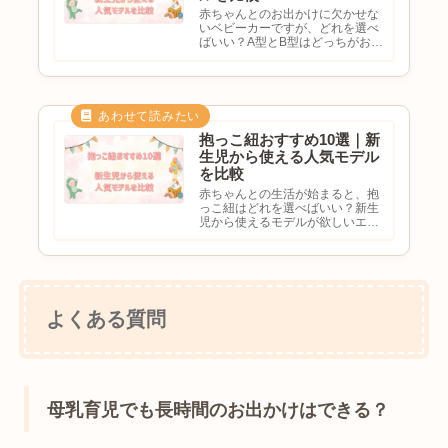
赤ちゃんとのお出かけに欠かせな
いベビーカーですが、どれを選べ
ばいい？A型とB型はどっちがおす
すめ？新生児から使えるモデルが
欲しい軽くて押しやすいベビーカ
ーを探していると悩む方も多いの
ではないでしょうか。ベビーカー
は毎日の移動や買い物、旅行な...
抱っこ紐おすすめ10選｜新
生児から使える人気モデル
を比較
赤ちゃんとの生活が始まると、抱
っこ紐はどれを選べばいい？新生
児から使えるモデルが欲しいエル
ゴやベビービョルンは何が違う？
長く使える抱っこ紐を選びたいと
悩む方も多いのではないでしょう
か。抱っこ紐は毎日の育児で活躍
するアイテムです。買い物やお
出...
よくある質問
母乳育児でも長時間のお出かけはできる？