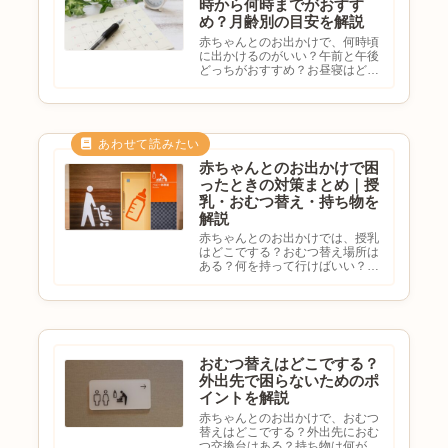
時から何時までがおすす
め？月齢別の目安を解説
赤ちゃんとのお出かけで、何時頃
に出かけるのがいい？午前と午後
どっちがおすすめ？お昼寝はどう
する？夏や冬で違う？と悩む方も
多いのではないでしょうか。赤ち
ゃんとのお出かけは、月齢や生活
リズムに合わせることが大切で
す。この記事では、赤ちゃんとの
お...
赤ちゃんとのお出かけで困
ったときの対策まとめ｜授
乳・おむつ替え・持ち物を
解説
赤ちゃんとのお出かけでは、授乳
はどこでする？おむつ替え場所は
ある？何を持って行けばいい？急
なぐずり対策はどうする？と不安
になる方も多いのではないでしょ
うか。赤ちゃん連れのお出かけは
事前準備をしておくことで、ぐっ
と楽になります。この記事で
は、...
おむつ替えはどこでする？
外出先で困らないためのポ
イントを解説
赤ちゃんとのお出かけで、おむつ
替えはどこでする？外出先におむ
つ交換台はある？持ち物は何が必