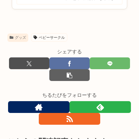
児できる？買ったけど使わなかっ
たという声もある？ベビーゲート
だけではダメ？と悩む方も多いの
ではないでしょうか。ベビーサー
クルは赤ちゃんの安全対策とし
て...
グッズ
ベビーサークル
シェアする
ちるたびをフォローする