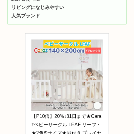
リビングになじみやすい
人気ブランド
【P10倍】20%↓31日まで★Cara
zベビーサークル LEAF リーフ・
★2色/9サイズ★扉付き プレイヤ