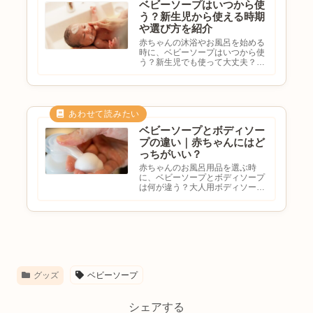
ベビーソープはいつから使
う？新生児から使える時期
や選び方を紹介
赤ちゃんの沐浴やお風呂を始める
時に、ベビーソープはいつから使
う？新生児でも使って大丈夫？大
人用ボディソープとの違いは？ど
んな商品を選べばいい？と悩む方
も多いのではないでしょうか。赤
ちゃんの肌は大人よりもデリケー
トなため、肌に合った洗浄料を
選...
ベビーソープとボディソー
プの違い｜赤ちゃんにはど
っちがいい？
赤ちゃんのお風呂用品を選ぶ時
に、ベビーソープとボディソープ
は何が違う？大人用ボディソープ
ではダメ？ベビーソープは必要？
いつまでベビーソープを使うべ
き？と疑問に思う方も多いのでは
ないでしょうか。赤ちゃんの肌は
大人よりも薄くデリケートです。
その...
グッズ
ベビーソープ
シェアする