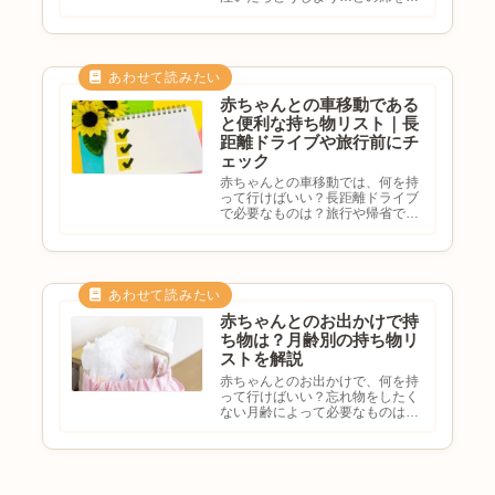
約すればいい？持ち物は何が必
要？と不安になる方も多いのでは
ないでしょうか。飛行機より利用
しやすい新幹線ですが、赤ちゃん
連れならではの準備も必要です。
こ...
赤ちゃんとの車移動である
と便利な持ち物リスト｜長
距離ドライブや旅行前にチ
ェック
赤ちゃんとの車移動では、何を持
って行けばいい？長距離ドライブ
で必要なものは？旅行や帰省で忘
れ物をしたくない車内でぐずった
時の対策はある？と悩む方も多い
のではないでしょうか。大人だけ
の移動と違い、赤ちゃんとのおで
かけでは準備しておきたいもの
が...
赤ちゃんとのお出かけで持
ち物は？月齢別の持ち物リ
ストを解説
赤ちゃんとのお出かけで、何を持
って行けばいい？忘れ物をしたく
ない月齢によって必要なものは違
う？最低限の持ち物を知りたいと
悩む方も多いのではないでしょう
か。赤ちゃんとのお出かけでは、
事前の準備がとても大切です。月
齢やお出かけ先によって必要な