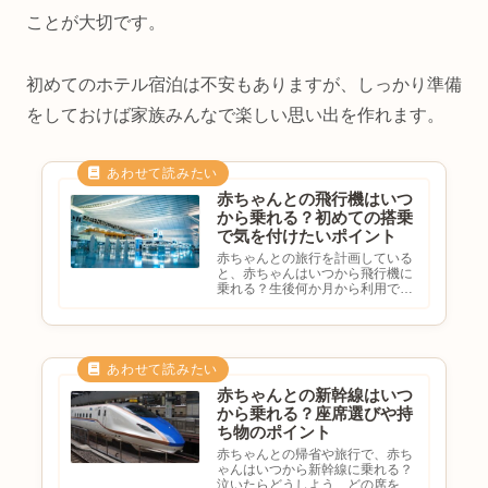
ことが大切です。
初めてのホテル宿泊は不安もありますが、しっかり準備
をしておけば家族みんなで楽しい思い出を作れます。
赤ちゃんとの飛行機はいつ
から乗れる？初めての搭乗
で気を付けたいポイント
赤ちゃんとの旅行を計画している
と、赤ちゃんはいつから飛行機に
乗れる？生後何か月から利用でき
る？泣いたらどうしよう…飛行機
で気を付けることはある？と不安
になる方も多いのではないでしょ
うか。飛行機は長距離移動に便利
ですが、初めての搭乗では心配
も...
赤ちゃんとの新幹線はいつ
から乗れる？座席選びや持
ち物のポイント
赤ちゃんとの帰省や旅行で、赤ち
ゃんはいつから新幹線に乗れる？
泣いたらどうしよう…どの席を予