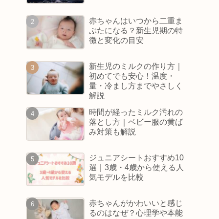
赤ちゃんはいつから二重ま
ぶたになる？新生児期の特
徴と変化の目安
新生児のミルクの作り方｜
初めてでも安心！温度・
量・冷まし方までやさしく
解説
時間が経ったミルク汚れの
落とし方｜ベビー服の黄ば
み対策も解説
ジュニアシートおすすめ10
選｜3歳・4歳から使える人
気モデルを比較
赤ちゃんがかわいいと感じ
るのはなぜ？心理学や本能