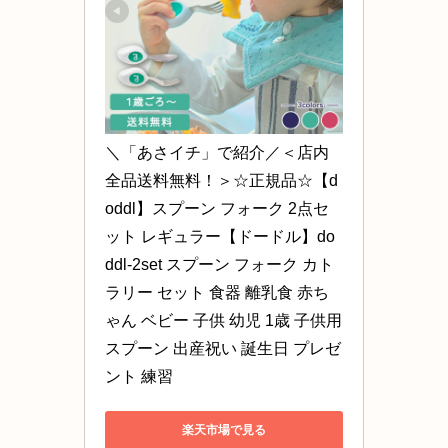
＼「あさイチ」で紹介／＜店内
全品送料無料！＞☆正規品☆【d
oddl】スプーン フォーク 2点セ
ット レギュラー【ドードル】do
ddl-2set スプーン フォーク カト
ラリー セット 食器 離乳食 赤ち
ゃん ベビー 子供 幼児 1歳 子供用
スプーン 出産祝い 誕生日 プレゼ
ント 練習
楽天市場で見る