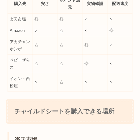
ポイント還
購入先
安さ
実物確認
配送速度
元
楽天市場
◎
◎
×
○
Amazon
○
△
×
◎
アカチャン
△
△
◎
×
ホンポ
ベビーザら
△
△
◎
×
ス
イオン・西
○
△
○
○
松屋
チャイルドシートを購入できる場所
楽天市場