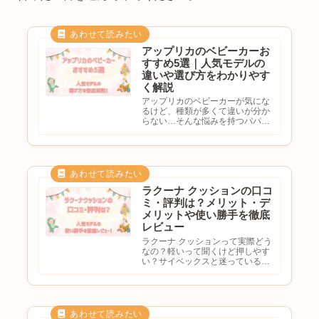
アップリカのベビーカーお
すすめ5選｜人気モデルの
違いや選び方をわかりやす
く解説
アップリカのベビーカーが気にな
るけど、種類が多くて違いが分か
らない…そんな悩みを持つパパ・
ママも多いのではないでしょう
か。アップリカは、日本の育児環
境を考えて設計されたベビー用品
ブランドで、軽量モデルから3輪
ベビーカーまで幅広いラインアッ
プ...
ラクーナ クッションの口コ
ミ・評判は？メリット・デ
メリットや使い勝手を徹底
レビュー
ラクーナ クッションって実際どう
なの？軽いって聞くけど押しやす
い？サイベックスと迷っている…
アップリカの「ラクーナ クッショ
ン」は、軽量ながら赤ちゃんの乗
り心地にもこだわった人気のA型
ベビーカーです。新生児から使え
ることに加え、持ち運びやす...