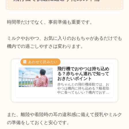
時間帯だけでなく、事前準備も重要です。
ミルクやおやつ、お気に入りのおもちゃがあるだけでも
機内での過ごしやすさは変わります。
飛行機でおやつは持ち込め
る？赤ちゃん連れで知って
おきたいポイント
赤ちゃんとの飛行機移動では、お
やつは機内に持ち込める？離着陸
中に食べてもいい？機内でおすす
めのおやつは？周囲に迷惑になら
ないか心配と悩む方も多いのでは
ないでしょうか。飛行機は移動時
間が長くなることも多く、おやつ
が活躍する場面があります。こ
また、離陸や着陸時の耳の違和感に備えて授乳やミルク
の...
の準備をしておくと安心です。