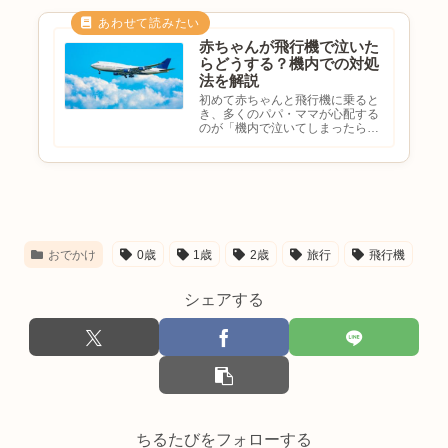
うか。飛行機は長距離移動に便利
ですが、初めての搭乗では心配
も...
赤ちゃんが飛行機で泣いた
らどうする？機内での対処
法を解説
初めて赤ちゃんと飛行機に乗ると
き、多くのパパ・ママが心配する
のが「機内で泣いてしまったらど
うしよう」ということではないで
しょうか。周囲の目が気になった
り、長時間泣き続けたらどう対応
すればいいのか分からなかったり
して、不安になる方も少なくあ
り...
おでかけ
0歳
1歳
2歳
旅行
飛行機
シェアする
ちるたびをフォローする