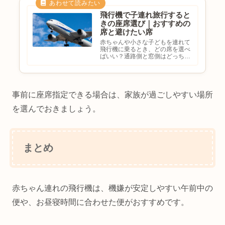
飛行機で子連れ旅行すると
きの座席選び｜おすすめの
席と避けたい席
赤ちゃんや小さな子どもを連れて
飛行機に乗るとき、どの席を選べ
ばいい？通路側と窓側はどっちが
便利？周囲に迷惑をかけないか心
配長時間のフライトを少しでも楽
にしたいと悩む方も多いのではな
いでしょうか。実は、座席選びに
よって移動の快適さは大きく変
事前に座席指定できる場合は、家族が過ごしやすい場所
わ...
を選んでおきましょう。
まとめ
赤ちゃん連れの飛行機は、機嫌が安定しやすい午前中の
便や、お昼寝時間に合わせた便がおすすめです。