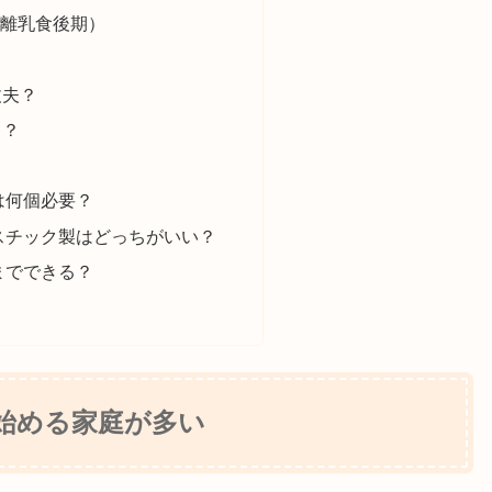
（離乳食後期）
丈夫？
る？
は何個必要？
スチック製はどっちがいい？
までできる？
始める家庭が多い