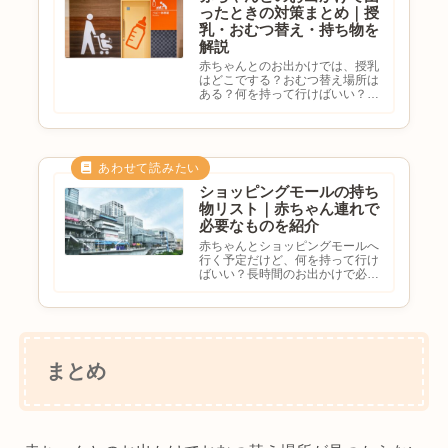
ったときの対策まとめ｜授
乳・おむつ替え・持ち物を
解説
赤ちゃんとのお出かけでは、授乳
はどこでする？おむつ替え場所は
ある？何を持って行けばいい？急
なぐずり対策はどうする？と不安
になる方も多いのではないでしょ
うか。赤ちゃん連れのお出かけは
事前準備をしておくことで、ぐっ
と楽になります。この記事で
は、...
ショッピングモールの持ち
物リスト｜赤ちゃん連れで
必要なものを紹介
赤ちゃんとショッピングモールへ
行く予定だけど、何を持って行け
ばいい？長時間のお出かけで必要
なものは？ベビーカーは必要？忘
れ物をしたくないと悩む方も多い
のではないでしょうか。ショッピ
ングモールは設備が充実していま
すが、赤ちゃん連れでは事前準
備...
まとめ