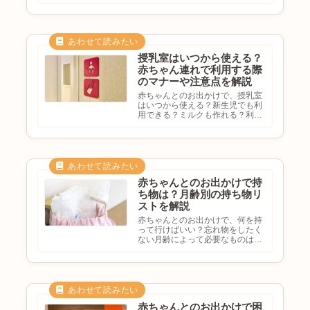
要？おむつ替えのコツを知りたい
と悩む方も多いのではないでしょ
うか。赤ちゃん連れのお出かけで
は、おむつ替え場所を事前に把握
しておくと安心です。この記事
で...
授乳室はいつから使える？
赤ちゃん連れで利用する際
のマナーや注意点を解説
赤ちゃんとのお出かけで、授乳室
はいつから使える？新生児でも利
用できる？ミルクも作れる？利用
時のマナーを知りたいと気になる
方も多いのではないでしょうか。
授乳室は赤ちゃん連れのお出かけ
で欠かせない設備のひとつです。
この記事では、授乳室を利用で
き...
赤ちゃんとのお出かけで持
ち物は？月齢別の持ち物リ
ストを解説
赤ちゃんとのお出かけで、何を持
って行けばいい？忘れ物をしたく
ない月齢によって必要なものは違
う？最低限の持ち物を知りたいと
悩む方も多いのではないでしょう
か。赤ちゃんとのお出かけでは、
事前の準備がとても大切です。月
齢やお出かけ先によって必要な
も...
赤ちゃんとのお出かけで困