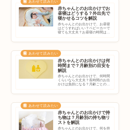
ことがあります。この記事で
は、...
赤ちゃんとのお出かけでお
昼寝はどうする？外出先で
寝かせるコツを解説
赤ちゃんとのお出かけで、お昼寝
はどうすればいい？ベビーカーで
寝ても大丈夫？お昼寝の時間はど
う考える？外出先で寝ない時はど
うする？と悩む方も多いのではな
いでしょうか。赤ちゃんはお昼寝
のタイミングがずれると機嫌が悪
くなったり、ぐずったりするこ
と...
赤ちゃんとのお出かけは何
時間まで？月齢別の目安を
解説
赤ちゃんとのお出かけで、何時間
くらいなら大丈夫？長時間のお出
かけは負担になる？月齢ごとの目
安を知りたい外出時間の決め方を
知りたいと悩む方も多いのではな
いでしょうか。赤ちゃんとのお出
かけに明確な時間制限はありませ
んが、月齢や体調に合わせて無
理...
赤ちゃんとのお出かけで持
ち物は？月齢別の持ち物リ
ストを解説
赤ちゃんとのお出かけで、何を持