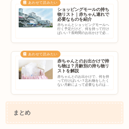
グモールは授乳室やおむつ替えス
ペ...
ショッピングモールの持ち
物リスト｜赤ちゃん連れで
必要なものを紹介
赤ちゃんとショッピングモールへ
行く予定だけど、何を持って行け
ばいい？長時間のお出かけで必要
なものは？ベビーカーは必要？忘
れ物をしたくないと悩む方も多い
のではないでしょうか。ショッピ
ングモールは設備が充実していま
すが、赤ちゃん連れでは事前準
備...
赤ちゃんとのお出かけで持
ち物は？月齢別の持ち物リ
ストを解説
赤ちゃんとのお出かけで、何を持
って行けばいい？忘れ物をしたく
ない月齢によって必要なものは違
う？最低限の持ち物を知りたいと
悩む方も多いのではないでしょう
か。赤ちゃんとのお出かけでは、
事前の準備がとても大切です。月
齢やお出かけ先によって必要な
も...
まとめ