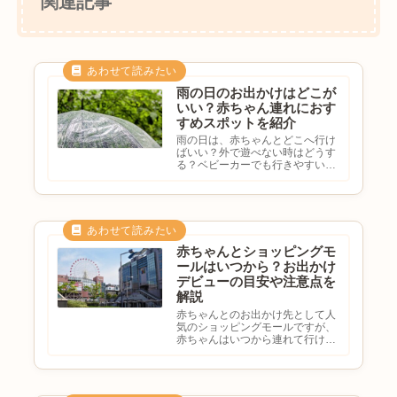
関連記事
雨の日のお出かけはどこが
いい？赤ちゃん連れにおす
すめスポットを紹介
雨の日は、赤ちゃんとどこへ行け
ばいい？外で遊べない時はどうす
る？ベビーカーでも行きやすい場
所は？室内で楽しめるスポットを
知りたいと悩む方も多いのではな
いでしょうか。赤ちゃん連れのお
出かけでは、天候や気温の影響を
受けにくい場所を選ぶことが大
切...
赤ちゃんとショッピングモ
ールはいつから？お出かけ
デビューの目安や注意点を
解説
赤ちゃんとのお出かけ先として人
気のショッピングモールですが、
赤ちゃんはいつから連れて行け
る？生後何ヶ月からがおすすめ？
ベビーカーで行っても大丈夫？注
意点を知りたいと悩む方も多いの
ではないでしょうか。ショッピン