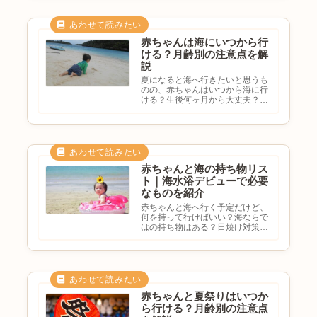
うか。赤ちゃんの肌は大人よりも
デリケートなため、紫外線の影響
を受けやすいとされています。そ
の...
赤ちゃんは海にいつから行
ける？月齢別の注意点を解
説
夏になると海へ行きたいと思うも
のの、赤ちゃんはいつから海に行
ける？生後何ヶ月から大丈夫？海
水浴デビューはいつがいい？注意
点を知りたいと悩む方も多いので
はないでしょうか。海は家族で楽
しめる人気のレジャーですが、赤
ちゃん連れでは不安を感じるこ
と...
赤ちゃんと海の持ち物リス
ト｜海水浴デビューで必要
なものを紹介
赤ちゃんと海へ行く予定だけど、
何を持って行けばいい？海ならで
はの持ち物はある？日焼け対策は
どうする？忘れ物をしたくないと
悩む方も多いのではないでしょう
か。海はプールと違い、紫外線砂
浜海風などへの対策も必要になり
ます。この記事では、赤ちゃん
と...
赤ちゃんと夏祭りはいつか
ら行ける？月齢別の注意点