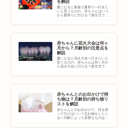
を解説
夏になると家族で夏祭りへ行きた
いと思うものの、赤ちゃんはいつ
から夏祭りに行ける？新生児でも
大丈夫？人混みは問題ない？月齢
ごとの注意点を知りたいと悩む方
も多いのではないでしょうか。夏
祭りは家族で楽しめるイベントで
すが、人混みや暑さがあるため
赤...
赤ちゃんに花火大会は何ヶ
月から？月齢別の注意点を
解説
夏になると花火大会へ行きたいと
思うものの、赤ちゃんは何ヶ月か
ら花火大会に行ける？新生児でも
大丈夫？花火大会デビューのタイ
ミングは？月齢ごとの注意点を知
りたいと悩む方も多いのではない
でしょうか。花火大会は家族で楽
しめる夏のイベントですが、大
き...
赤ちゃんとのお出かけで持
ち物は？月齢別の持ち物リ
ストを解説
赤ちゃんとのお出かけで、何を持
って行けばいい？忘れ物をしたく
ない月齢によって必要なものは違
う？最低限の持ち物を知りたいと
悩む方も多いのではないでしょう