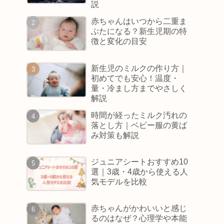
説
赤ちゃんはいつから二重ま
ぶたになる？新生児期の特
徴と変化の目安
新生児のミルクの作り方｜
初めてでも安心！温度・
量・冷まし方までやさしく
解説
時間が経ったミルク汚れの
落とし方｜ベビー服の黄ば
み対策も解説
ジュニアシートおすすめ10
選｜3歳・4歳から使える人
気モデルを比較
赤ちゃんがかわいいと感じ
るのはなぜ？心理学や本能