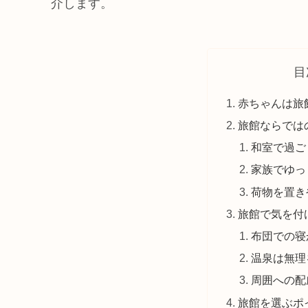
介します。
目
赤ちゃんは旅
旅館ならでは
和室で過ご
家族でゆっ
荷物を置き
旅館で気を付
布団での寝
温泉は無理
周囲への配
旅館を選ぶポ