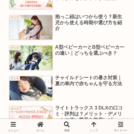
抱っこ紐はいつから使う？新生
グッズ
児から使える時期や選び方を紹
介
A型ベビーカーとB型ベビーカー
グッズ
の違い｜どっちを選ぶべき？
チャイルドシートの暑さ対策｜
グッズ
夏の車内で赤ちゃんを守る方法
ライトトラックス 3 DLXの口コ
グッズ
ミ・評判は？メリット・デメリ
ットや使い勝手を徹底レビュー
メニュー
ホーム
検索
トップ
サイドバー