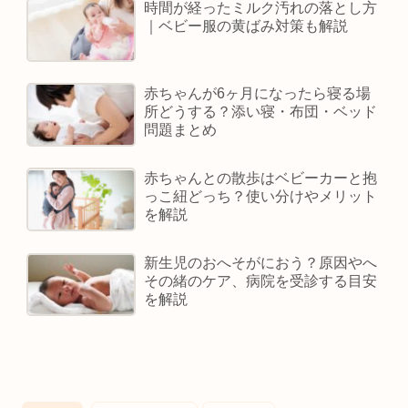
時間が経ったミルク汚れの落とし方
｜ベビー服の黄ばみ対策も解説
赤ちゃんが6ヶ月になったら寝る場
所どうする？添い寝・布団・ベッド
問題まとめ
赤ちゃんとの散歩はベビーカーと抱
っこ紐どっち？使い分けやメリット
を解説
新生児のおへそがにおう？原因やへ
その緒のケア、病院を受診する目安
を解説