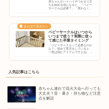
赤ちゃんがハイハイやつかまり立
ちを始める頃になると、「ベビー
サークルは必要？」「買わなくて
も大丈夫？」と悩む方は少なくあ
りません。実際には、「買ってよ
かった」という声がある一方で、
「ほとんど使わなかった」「なく
ても困らなかった」という意見
も...
ベビーサークルはいつから
いつまで使う？実際に使っ
て感じた卒業タイミング
「ベビーサークルって必要なのか
な？」初めて育児をしていると、
一度は悩むアイテムですよね。我
が家も最初は、「檻みたいでかわ
いそうかも…」「本当に必要？」
と思っていました。でも、ハイハ
イが始まった瞬間、家の中は一気
に危険地帯に。コンセントへ一
人気記事はこちら
直...
赤ちゃん連れで花火大会へ行っても
大丈夫？音・暑さ・持ち物など注意
点を解説