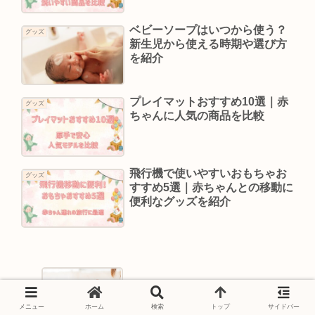
ベビーソープはいつから使う？
グッズ
新生児から使える時期や選び方
を紹介
プレイマットおすすめ10選｜赤
グッズ
ちゃんに人気の商品を比較
飛行機で使いやすいおもちゃお
グッズ
すすめ5選｜赤ちゃんとの移動に
便利なグッズを紹介
赤ちゃんとのおでかけに便利なロンパ
ースとは？季節別コーデやサイズ選び
を紹介
メニュー
ホーム
検索
トップ
サイドバー