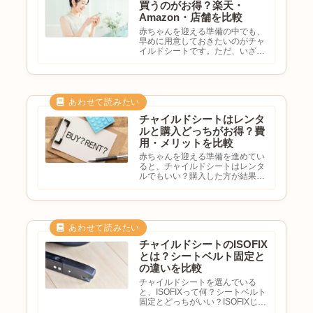
買うのがお得？楽天・
Amazon・店舗を比較
赤ちゃんを迎える準備の中でも、
早めに用意しておきたいのがチャ
イルドシートです。ただ、いざ購
入しようと思うと、チャイルドシ
ートはどこで買うのがお得？楽天
とAmazonはどっちが安い？ベビ
ー用品店で買った方が安心？実店
舗で試してから購入した方が...
チャイルドシートはレンタ
ルと購入どっちがお得？費
用・メリットを比較
赤ちゃんを迎える準備を進めてい
ると、チャイルドシートはレンタ
ルでもいい？購入した方が結果的
に安い？新生児だけ使うならレン
タルがお得？と悩む方も多いので
はないでしょうか。チャイルドシ
ートは数万円する商品も多く、で
きれば無駄な出費は避けたいで
す...
チャイルドシートのISOFIX
とは？シートベルト固定と
の違いを比較
チャイルドシートを選んでいる
と、ISOFIXって何？シートベルト
固定とどっちがいい？ISOFIXじゃ
ないと危険？自分の車でも使え