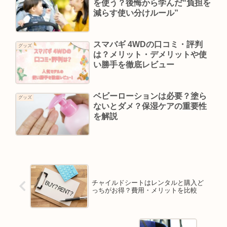
を使う？後悔から学んだ“負担を
減らす使い分けルール”
スマバギ 4WDの口コミ・評判
グッズ
は？メリット・デメリットや使
い勝手を徹底レビュー
ベビーローションは必要？塗ら
グッズ
ないとダメ？保湿ケアの重要性
を解説
チャイルドシートはレンタルと購入ど
っちがお得？費用・メリットを比較