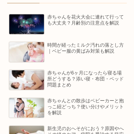
赤ちゃんを花火大会に連れて行って
も大丈夫？月齢別の注意点を解説
時間が経ったミルク汚れの落とし方
｜ベビー服の黄ばみ対策も解説
赤ちゃんが6ヶ月になったら寝る場
所どうする？添い寝・布団・ベッド
問題まとめ
赤ちゃんとの散歩はベビーカーと抱
っこ紐どっち？使い分けやメリット
を解説
新生児のおへそがにおう？原因やへ